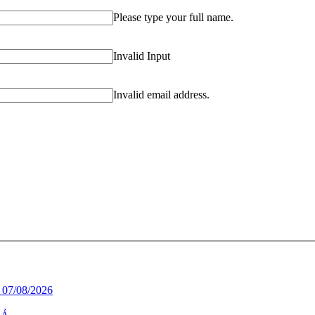
Please type your full name.
Invalid Input
Invalid email address.
7/08/2026