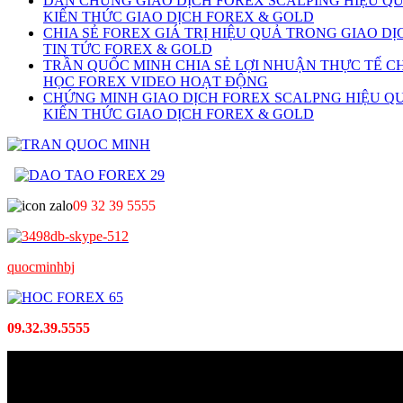
DẪN CHỨNG GIAO DỊCH FOREX SCALPING HIỆU Q
KIẾN THỨC GIAO DỊCH FOREX & GOLD
CHIA SẺ FOREX GIÁ TRỊ HIỆU QUẢ TRONG GIAO DỊ
TIN TỨC FOREX & GOLD
TRẦN QUỐC MINH CHIA SẺ LỢI NHUẬN THỰC TẾ C
HỌC FOREX VIDEO HOẠT ĐỘNG
CHỨNG MINH GIAO DỊCH FOREX SCALPNG HIỆU Q
KIẾN THỨC GIAO DỊCH FOREX & GOLD
09 32 39 5555
quocminhbj
09.32.39.5555