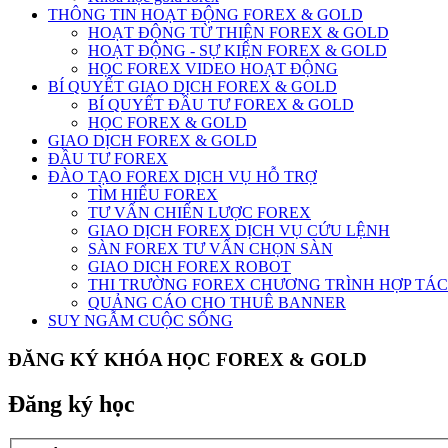
THÔNG TIN HOẠT ĐỘNG FOREX & GOLD
HOẠT ĐỘNG TỪ THIỆN FOREX & GOLD
HOẠT ĐỘNG - SỰ KIỆN FOREX & GOLD
HỌC FOREX VIDEO HOẠT ĐỘNG
BÍ QUYẾT GIAO DỊCH FOREX & GOLD
BÍ QUYẾT ĐẦU TƯ FOREX & GOLD
HỌC FOREX & GOLD
GIAO DỊCH FOREX & GOLD
ĐẦU TƯ FOREX
ĐÀO TẠO FOREX DỊCH VỤ HỖ TRỢ
TÌM HIỂU FOREX
TƯ VẤN CHIẾN LƯỢC FOREX
GIAO DỊCH FOREX DỊCH VỤ CỨU LỆNH
SÀN FOREX TƯ VẤN CHỌN SÀN
GIAO DICH FOREX ROBOT
THI TRƯỜNG FOREX CHƯƠNG TRÌNH HỢP TÁC
QUẢNG CÁO CHO THUÊ BANNER
SUY NGẪM CUỘC SỐNG
ĐĂNG KÝ KHÓA HỌC FOREX & GOLD
Đăng ký học