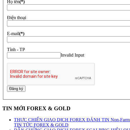
Họ tên
(*)
Điện thoại
E-mail
(*)
Tỉnh - TP
Invalid Input
TIN MỚI FOREX & GOLD
THỰC CHIẾN GIAO DỊCH FOREX ĐÁNH TIN Non-Farm 0
TIN TỨC FOREX & GOLD