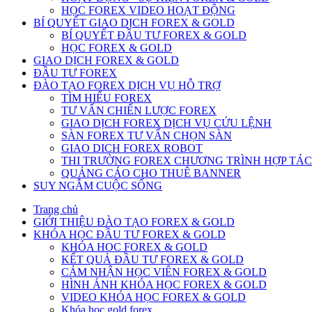
HỌC FOREX VIDEO HOẠT ĐỘNG
BÍ QUYẾT GIAO DỊCH FOREX & GOLD
BÍ QUYẾT ĐẦU TƯ FOREX & GOLD
HỌC FOREX & GOLD
GIAO DỊCH FOREX & GOLD
ĐẦU TƯ FOREX
ĐÀO TẠO FOREX DỊCH VỤ HỖ TRỢ
TÌM HIỂU FOREX
TƯ VẤN CHIẾN LƯỢC FOREX
GIAO DỊCH FOREX DỊCH VỤ CỨU LỆNH
SÀN FOREX TƯ VẤN CHỌN SÀN
GIAO DICH FOREX ROBOT
THI TRƯỜNG FOREX CHƯƠNG TRÌNH HỢP TÁC
QUẢNG CÁO CHO THUÊ BANNER
SUY NGẪM CUỘC SỐNG
Trang chủ
GIỚI THIỆU ĐÀO TẠO FOREX & GOLD
KHÓA HỌC ĐẦU TƯ FOREX & GOLD
KHÓA HOC FOREX & GOLD
KẾT QUẢ ĐẦU TƯ FOREX & GOLD
CẢM NHẬN HỌC VIÊN FOREX & GOLD
HÌNH ẢNH KHÓA HỌC FOREX & GOLD
VIDEO KHÓA HỌC FOREX & GOLD
Khóa học gold forex