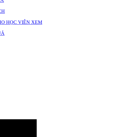
UẢ
CH
HO HỌC VIÊN XEM
UẢ