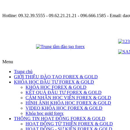
Hotline:
09.32.39.5555
- 09.62.21.21.21 - 096.666.1585 - Email: d
Menu
Trang chủ
GIỚI THIỆU ĐÀO TẠO FOREX & GOLD
KHÓA HỌC ĐẦU TƯ FOREX & GOLD
KHÓA HOC FOREX & GOLD
KẾT QUẢ ĐẦU TƯ FOREX & GOLD
CẢM NHẬN HỌC VIÊN FOREX & GOLD
HÌNH ẢNH KHÓA HỌC FOREX & GOLD
VIDEO KHÓA HỌC FOREX & GOLD
Khóa học gold forex
THÔNG TIN HOẠT ĐỘNG FOREX & GOLD
HOẠT ĐỘNG TỪ THIỆN FOREX & GOLD
HOẠT ĐỘNG - SỰ KIỆN FOREX & GOLD