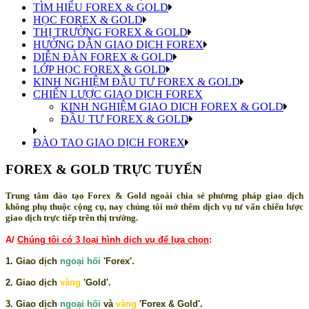
TÌM HIỂU FOREX & GOLD
HỌC FOREX & GOLD
THỊ TRƯỜNG FOREX & GOLD
HƯỚNG DẪN GIAO DỊCH FOREX
DIỄN ĐÀN FOREX & GOLD
LỚP HỌC FOREX & GOLD
KINH NGHIỆM ĐẦU TƯ FOREX & GOLD
CHIẾN LƯỢC GIAO DỊCH FOREX
KINH NGHIỆM GIAO DICH FOREX & GOLD
ĐẦU TƯ FOREX & GOLD
ĐÀO TAO GIAO DỊCH FOREX
FOREX & GOLD TRỰC TUYẾN
Trung tâm đào tạo Forex & Gold ngoài chia sẻ phương pháp giao dịch
không phụ thuộc cộng cụ, nay chúng tôi mở thêm dịch vụ tư vấn chiến lược
giao dịch trực tiếp trên thị trường.
A/
Chúng tôi có 3 loại hình dịch vụ để lựa chọn
:
1. Giao dịch
ngoại hối
'Forex'.
2. Giao dịch
vàng
'Gold'.
3. Giao dịch
ngoại hối
và
vàng
'Forex & Gold'.