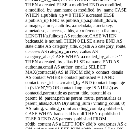
THEN a.created ELSE a.modified END as modified,
a.modified_by, uam.name as modified_by_name,CASE
WHEN a.publish_up = 0 THEN a.created ELSE
a.publish_up END as publish_up,a.publish_down,
a.images, a.urls, a.attribs, a.metadata, a.metakey,
a.metadesc, a.access, a.hits, a.xreference, a.featured,
LENGTH(a.fulltext) AS readmore,CASE WHEN
badcats.id is not null THEN 0 ELSE a.state END AS
state,c.title AS category_title, c.path AS category_route,
c.access AS category_access, c.alias AS
category_alias,CASE WHEN a.created_by_alias > ' '
THEN a.created_by_alias ELSE ua.name END AS
author,ua.email AS author_email,( SELECT
MAX(contact.id) AS id FROM z0djb_contact_details
AS contact WHERE contact.published = 1 AND
contact.user_id = a.created_by AND (contact.language
in ('vi-VN','*') OR contact.language IS NULL)) as
contactid,parent.title as parent_title, parent.id as
parent_id, parent.path as parent_route, parent.alias as
parent_alias,ROUND(v.rating_sum / v.rating_count, 0)
AS rating, v.rating_count as rating_count,c.published,
CASE WHEN badcats.id is null THEN c.published
ELSE 0 END AS parents_published FROM
z0djb_content AS a LEFT JOIN z0djb_categories AS c