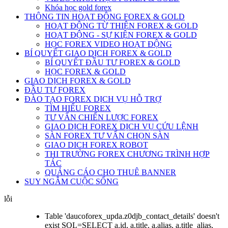
Khóa học gold forex
THÔNG TIN HOẠT ĐỘNG FOREX & GOLD
HOẠT ĐỘNG TỪ THIỆN FOREX & GOLD
HOẠT ĐỘNG - SỰ KIỆN FOREX & GOLD
HỌC FOREX VIDEO HOẠT ĐỘNG
BÍ QUYẾT GIAO DỊCH FOREX & GOLD
BÍ QUYẾT ĐẦU TƯ FOREX & GOLD
HỌC FOREX & GOLD
GIAO DỊCH FOREX & GOLD
ĐẦU TƯ FOREX
ĐÀO TẠO FOREX DỊCH VỤ HỖ TRỢ
TÌM HIỂU FOREX
TƯ VẤN CHIẾN LƯỢC FOREX
GIAO DỊCH FOREX DỊCH VỤ CỨU LỆNH
SÀN FOREX TƯ VẤN CHỌN SÀN
GIAO DICH FOREX ROBOT
THI TRƯỜNG FOREX CHƯƠNG TRÌNH HỢP
TÁC
QUẢNG CÁO CHO THUÊ BANNER
SUY NGẪM CUỘC SỐNG
lỗi
Table 'daucoforex_upda.z0djb_contact_details' doesn't
exist SQL=SELECT a.id, a.title, a.alias, a.title_alias,