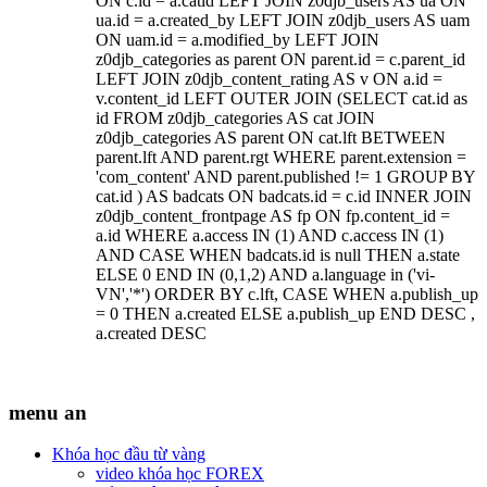
ON c.id = a.catid LEFT JOIN z0djb_users AS ua ON
ua.id = a.created_by LEFT JOIN z0djb_users AS uam
ON uam.id = a.modified_by LEFT JOIN
z0djb_categories as parent ON parent.id = c.parent_id
LEFT JOIN z0djb_content_rating AS v ON a.id =
v.content_id LEFT OUTER JOIN (SELECT cat.id as
id FROM z0djb_categories AS cat JOIN
z0djb_categories AS parent ON cat.lft BETWEEN
parent.lft AND parent.rgt WHERE parent.extension =
'com_content' AND parent.published != 1 GROUP BY
cat.id ) AS badcats ON badcats.id = c.id INNER JOIN
z0djb_content_frontpage AS fp ON fp.content_id =
a.id WHERE a.access IN (1) AND c.access IN (1)
AND CASE WHEN badcats.id is null THEN a.state
ELSE 0 END IN (0,1,2) AND a.language in ('vi-
VN','*') ORDER BY c.lft, CASE WHEN a.publish_up
= 0 THEN a.created ELSE a.publish_up END DESC ,
a.created DESC
menu an
Khóa học đầu từ vàng
video khóa học FOREX