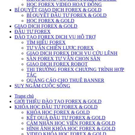
HỌC FOREX VIDEO HOẠT ĐỘNG
BÍ QUYẾT GIAO DỊCH FOREX & GOLD
BÍ QUYẾT ĐẦU TƯ FOREX & GOLD
HỌC FOREX & GOLD
GIAO DỊCH FOREX & GOLD
ĐẦU TƯ FOREX
ĐÀO TẠO FOREX DỊCH VỤ HỖ TRỢ
TÌM HIỂU FOREX
TƯ VẤN CHIẾN LƯỢC FOREX
GIAO DỊCH FOREX DỊCH VỤ CỨU LỆNH
SÀN FOREX TƯ VẤN CHỌN SÀN
GIAO DICH FOREX ROBOT
THI TRƯỜNG FOREX CHƯƠNG TRÌNH HỢP
TÁC
QUẢNG CÁO CHO THUÊ BANNER
SUY NGẪM CUỘC SỐNG
Trang chủ
GIỚI THIỆU ĐÀO TẠO FOREX & GOLD
KHÓA HỌC ĐẦU TƯ FOREX & GOLD
KHÓA HOC FOREX & GOLD
KẾT QUẢ ĐẦU TƯ FOREX & GOLD
CẢM NHẬN HỌC VIÊN FOREX & GOLD
HÌNH ẢNH KHÓA HỌC FOREX & GOLD
VIDEO KHÓA HỌC FOREX & GOLD