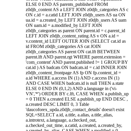
ELSE 0 END AS parents_published FROM
z0djb_content AS a LEFT JOIN z0djb_categories AS c
ON c.id = a.catid LEFT JOIN z0djb_users AS ua ON
ua.id = a.created_by LEFT JOIN z0djb_users AS uam
ON uam.id = a.modified_by LEFT JOIN
z0djb_categories as parent ON parent.id = c.parent_id
LEFT JOIN z0djb_content_rating AS v ON a.id =
v.content_id LEFT OUTER JOIN (SELECT cat.id as
id FROM z0djb_categories AS cat JOIN
z0djb_categories AS parent ON cat.lft BETWEEN
parent.lft AND parent.rgt WHERE parent.extension =
'com_content' AND parent.published != 1 GROUP BY
cat.id ) AS badcats ON badcats.id = c.id INNER JOIN
z0djb_content_frontpage AS fp ON fp.content_id =
a.id WHERE a.access IN (1) AND c.access IN (1)
AND CASE WHEN badcats.id is null THEN a.state
ELSE 0 END IN (0,1,2) AND a.language in ('vi-
VN','*') ORDER BY c.lft, CASE WHEN a.publish_up
= 0 THEN a.created ELSE a.publish_up END DESC ,
a.created DESC LIMIT 0, 3 Table
'daucoforex_upda.z0djb_contact_details' doesn't exist
SQL=SELECT a.id, a.title, a.alias, a.title_alias,
a.introtext, a.language, a.checked_out,
a.checked_out_time, a.catid, a.created, a.created_by,
a.created_by_alias, CASE WHEN a.modified = 0