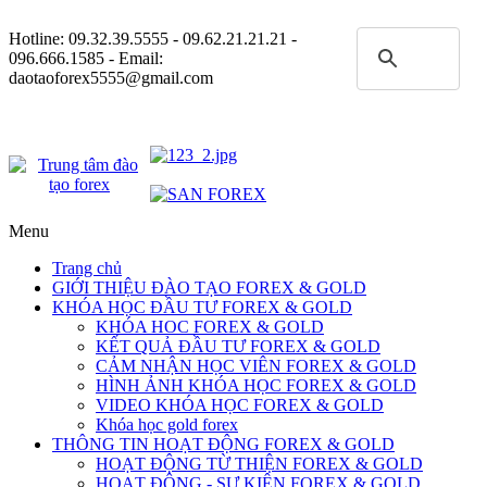
Hotline:
09.32.39.5555
- 09.62.21.21.21 -
096.666.1585 - Email:
daotaoforex5555@gmail.com
Menu
Trang chủ
GIỚI THIỆU ĐÀO TẠO FOREX & GOLD
KHÓA HỌC ĐẦU TƯ FOREX & GOLD
KHÓA HOC FOREX & GOLD
KẾT QUẢ ĐẦU TƯ FOREX & GOLD
CẢM NHẬN HỌC VIÊN FOREX & GOLD
HÌNH ẢNH KHÓA HỌC FOREX & GOLD
VIDEO KHÓA HỌC FOREX & GOLD
Khóa học gold forex
THÔNG TIN HOẠT ĐỘNG FOREX & GOLD
HOẠT ĐỘNG TỪ THIỆN FOREX & GOLD
HOẠT ĐỘNG - SỰ KIỆN FOREX & GOLD