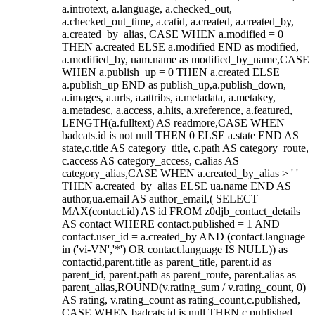
a.introtext, a.language, a.checked_out,
a.checked_out_time, a.catid, a.created, a.created_by,
a.created_by_alias, CASE WHEN a.modified = 0
THEN a.created ELSE a.modified END as modified,
a.modified_by, uam.name as modified_by_name,CASE
WHEN a.publish_up = 0 THEN a.created ELSE
a.publish_up END as publish_up,a.publish_down,
a.images, a.urls, a.attribs, a.metadata, a.metakey,
a.metadesc, a.access, a.hits, a.xreference, a.featured,
LENGTH(a.fulltext) AS readmore,CASE WHEN
badcats.id is not null THEN 0 ELSE a.state END AS
state,c.title AS category_title, c.path AS category_route,
c.access AS category_access, c.alias AS
category_alias,CASE WHEN a.created_by_alias > ' '
THEN a.created_by_alias ELSE ua.name END AS
author,ua.email AS author_email,( SELECT
MAX(contact.id) AS id FROM z0djb_contact_details
AS contact WHERE contact.published = 1 AND
contact.user_id = a.created_by AND (contact.language
in ('vi-VN','*') OR contact.language IS NULL)) as
contactid,parent.title as parent_title, parent.id as
parent_id, parent.path as parent_route, parent.alias as
parent_alias,ROUND(v.rating_sum / v.rating_count, 0)
AS rating, v.rating_count as rating_count,c.published,
CASE WHEN badcats.id is null THEN c.published