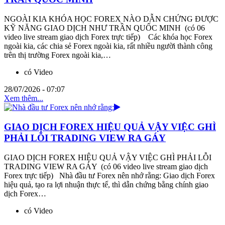
NGOÀI KIA KHÓA HỌC FOREX NÀO DẪN CHỨNG ĐƯỢC
KỸ NĂNG GIAO DỊCH NHƯ TRẦN QUỐC MINH (có 06
video live stream giao dịch Forex trực tiếp) Các khóa học Forex
ngoài kia, các chia sẻ Forex ngoài kia, rất nhiều người thành công
trên thị trường Forex ngoài kia,…
có Video
28/07/2026 - 07:07
Xem thêm...
GIAO DỊCH FOREX HIỆU QUẢ VẬY VIỆC GHÌ
PHẢI LỖI TRADING VIEW RA GÁY
GIAO DỊCH FOREX HIỆU QUẢ VẬY VIỆC GHÌ PHẢI LỖI
TRADING VIEW RA GÁY (có 06 video live stream giao dịch
Forex trực tiếp) Nhà đầu tư Forex nên nhớ rằng: Giao dịch Forex
hiệu quả, tạo ra lợi nhuận thực tế, thì dẫn chứng bằng chính giao
dịch Forex…
có Video