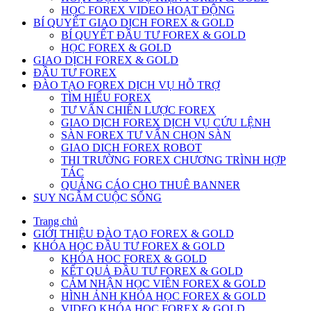
HỌC FOREX VIDEO HOẠT ĐỘNG
BÍ QUYẾT GIAO DỊCH FOREX & GOLD
BÍ QUYẾT ĐẦU TƯ FOREX & GOLD
HỌC FOREX & GOLD
GIAO DỊCH FOREX & GOLD
ĐẦU TƯ FOREX
ĐÀO TẠO FOREX DỊCH VỤ HỖ TRỢ
TÌM HIỂU FOREX
TƯ VẤN CHIẾN LƯỢC FOREX
GIAO DỊCH FOREX DỊCH VỤ CỨU LỆNH
SÀN FOREX TƯ VẤN CHỌN SÀN
GIAO DICH FOREX ROBOT
THI TRƯỜNG FOREX CHƯƠNG TRÌNH HỢP
TÁC
QUẢNG CÁO CHO THUÊ BANNER
SUY NGẪM CUỘC SỐNG
Trang chủ
GIỚI THIỆU ĐÀO TẠO FOREX & GOLD
KHÓA HỌC ĐẦU TƯ FOREX & GOLD
KHÓA HOC FOREX & GOLD
KẾT QUẢ ĐẦU TƯ FOREX & GOLD
CẢM NHẬN HỌC VIÊN FOREX & GOLD
HÌNH ẢNH KHÓA HỌC FOREX & GOLD
VIDEO KHÓA HỌC FOREX & GOLD