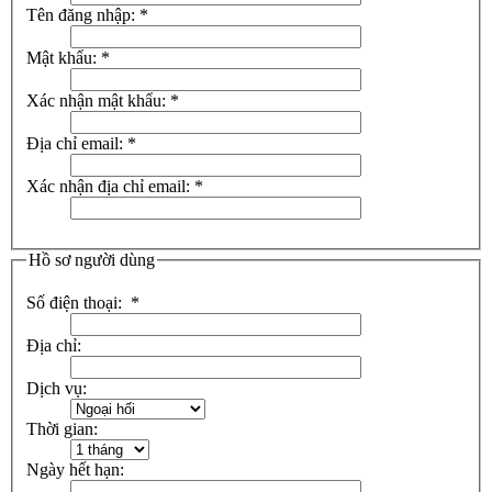
Tên đăng nhập:
*
Mật khẩu:
*
Xác nhận mật khẩu:
*
Địa chỉ email:
*
Xác nhận địa chỉ email:
*
Hồ sơ người dùng
Số điện thoại:
*
Địa chỉ:
Dịch vụ:
Thời gian:
Ngày hết hạn: