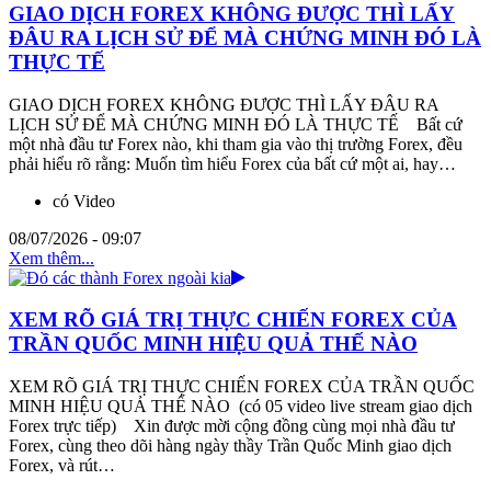
GIAO DỊCH FOREX KHÔNG ĐƯỢC THÌ LẤY
ĐÂU RA LỊCH SỬ ĐỂ MÀ CHỨNG MINH ĐÓ LÀ
THỰC TẾ
GIAO DỊCH FOREX KHÔNG ĐƯỢC THÌ LẤY ĐÂU RA
LỊCH SỬ ĐỂ MÀ CHỨNG MINH ĐÓ LÀ THỰC TẾ Bất cứ
một nhà đầu tư Forex nào, khi tham gia vào thị trường Forex, đều
phải hiểu rõ rằng: Muốn tìm hiểu Forex của bất cứ một ai, hay…
có Video
08/07/2026 - 09:07
Xem thêm...
XEM RÕ GIÁ TRỊ THỰC CHIẾN FOREX CỦA
TRẦN QUỐC MINH HIỆU QUẢ THẾ NÀO
XEM RÕ GIÁ TRỊ THỰC CHIẾN FOREX CỦA TRẦN QUỐC
MINH HIỆU QUẢ THẾ NÀO (có 05 video live stream giao dịch
Forex trực tiếp) Xin được mời cộng đồng cùng mọi nhà đầu tư
Forex, cùng theo dõi hàng ngày thầy Trần Quốc Minh giao dịch
Forex, và rút…