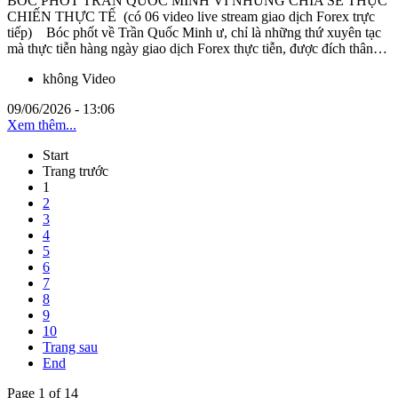
BÓC PHỐT TRẦN QUỐC MINH VÌ NHỮNG CHIA SẺ THỰC
CHIẾN THỰC TẾ (có 06 video live stream giao dịch Forex trực
tiếp) Bóc phốt về Trần Quốc Minh ư, chỉ là những thứ xuyên tạc
mà thực tiễn hàng ngày giao dịch Forex thực tiễn, được đích thân…
không Video
09/06/2026 - 13:06
Xem thêm...
Start
Trang trước
1
2
3
4
5
6
7
8
9
10
Trang sau
End
Page 1 of 14