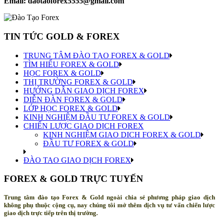
Email: daotaoforex5555@gmail.com
TIN TỨC GOLD & FOREX
TRUNG TÂM ĐÀO TẠO FOREX & GOLD
TÌM HIỂU FOREX & GOLD
HỌC FOREX & GOLD
THỊ TRƯỜNG FOREX & GOLD
HƯỚNG DẪN GIAO DỊCH FOREX
DIỄN ĐÀN FOREX & GOLD
LỚP HỌC FOREX & GOLD
KINH NGHIỆM ĐẦU TƯ FOREX & GOLD
CHIẾN LƯỢC GIAO DỊCH FOREX
KINH NGHIỆM GIAO DICH FOREX & GOLD
ĐẦU TƯ FOREX & GOLD
ĐÀO TAO GIAO DỊCH FOREX
FOREX & GOLD TRỰC TUYẾN
Trung tâm đào tạo Forex & Gold ngoài chia sẻ phương pháp giao dịch
không phụ thuộc cộng cụ, nay chúng tôi mở thêm dịch vụ tư vấn chiến lược
giao dịch trực tiếp trên thị trường.