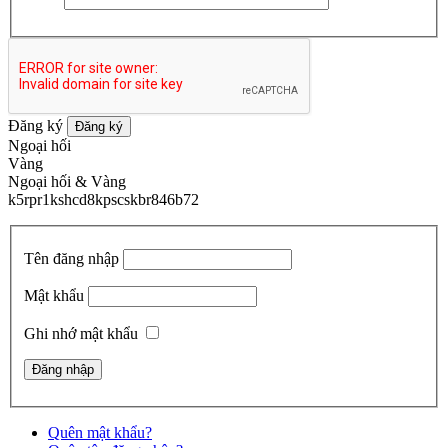
Đăng ký
Đăng ký
Ngoại hối
Vàng
Ngoại hối & Vàng
k5rpr1kshcd8kpscskbr846b72
Tên đăng nhập
Mật khẩu
Ghi nhớ mật khẩu
Quên mật khẩu?