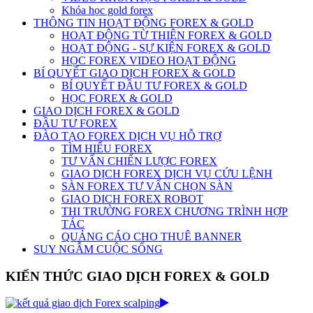
Khóa học gold forex
THÔNG TIN HOẠT ĐỘNG FOREX & GOLD
HOẠT ĐỘNG TỪ THIỆN FOREX & GOLD
HOẠT ĐỘNG - SỰ KIỆN FOREX & GOLD
HỌC FOREX VIDEO HOẠT ĐỘNG
BÍ QUYẾT GIAO DỊCH FOREX & GOLD
BÍ QUYẾT ĐẦU TƯ FOREX & GOLD
HỌC FOREX & GOLD
GIAO DỊCH FOREX & GOLD
ĐẦU TƯ FOREX
ĐÀO TẠO FOREX DỊCH VỤ HỖ TRỢ
TÌM HIỂU FOREX
TƯ VẤN CHIẾN LƯỢC FOREX
GIAO DỊCH FOREX DỊCH VỤ CỨU LỆNH
SÀN FOREX TƯ VẤN CHỌN SÀN
GIAO DICH FOREX ROBOT
THI TRƯỜNG FOREX CHƯƠNG TRÌNH HỢP
TÁC
QUẢNG CÁO CHO THUÊ BANNER
SUY NGẪM CUỘC SỐNG
KIẾN THỨC GIAO DỊCH FOREX & GOLD