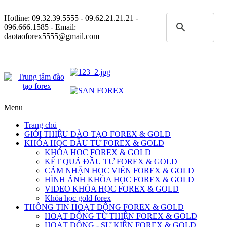
Hotline:
09.32.39.5555
- 09.62.21.21.21 -
096.666.1585 - Email:
daotaoforex5555@gmail.com
Menu
Trang chủ
GIỚI THIỆU ĐÀO TẠO FOREX & GOLD
KHÓA HỌC ĐẦU TƯ FOREX & GOLD
KHÓA HOC FOREX & GOLD
KẾT QUẢ ĐẦU TƯ FOREX & GOLD
CẢM NHẬN HỌC VIÊN FOREX & GOLD
HÌNH ẢNH KHÓA HỌC FOREX & GOLD
VIDEO KHÓA HỌC FOREX & GOLD
Khóa học gold forex
THÔNG TIN HOẠT ĐỘNG FOREX & GOLD
HOẠT ĐỘNG TỪ THIỆN FOREX & GOLD
HOẠT ĐỘNG - SỰ KIỆN FOREX & GOLD