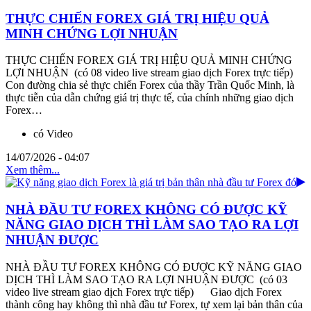
THỰC CHIẾN FOREX GIÁ TRỊ HIỆU QUẢ
MINH CHỨNG LỢI NHUẬN
THỰC CHIẾN FOREX GIÁ TRỊ HIỆU QUẢ MINH CHỨNG
LỢI NHUẬN (có 08 video live stream giao dịch Forex trực tiếp)
Con đường chia sẻ thực chiến Forex của thầy Trần Quốc Minh, là
thực tiễn của dẫn chứng giá trị thực tế, của chính những giao dịch
Forex…
có Video
14/07/2026 - 04:07
Xem thêm...
NHÀ ĐẦU TƯ FOREX KHÔNG CÓ ĐƯỢC KỸ
NĂNG GIAO DỊCH THÌ LÀM SAO TẠO RA LỢI
NHUẬN ĐƯỢC
NHÀ ĐẦU TƯ FOREX KHÔNG CÓ ĐƯỢC KỸ NĂNG GIAO
DỊCH THÌ LÀM SAO TẠO RA LỢI NHUẬN ĐƯỢC (có 03
video live stream giao dịch Forex trực tiếp) Giao dịch Forex
thành công hay không thì nhà đầu tư Forex, tự xem lại bản thân của