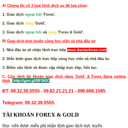
A/
Chúng tôi có 3 loại hình dịch vụ để lựa chọn
:
1. Giao dịch
ngoại hối
'Forex'.
2. Giao dịch
vàng
'Gold'.
3. Giao dịch
ngoại hối
và
vàng
'Forex & Gold'.
B/
Giao dịch trực tuyến cùng học viên và nhà đầu tư
:
1. Nhà đầu tư sẽ nhận lệnh trực tiếp
www.daotaoforex.com
.
2. Diễn biến giao dịch trực tiếp cùng học viên và nhà đầu tư.
3. Điểm vào lệnh sẽ được cập nhập trực tiếp, liên tục.
C.
Cứu lệnh tài khoản giao dịch vàng 'Gold' & Forex đang vướng
lệnh
.
http://goo.gl/BF3tGC
ĐT: 09.32.39.5555 - 09.62.21.21.21 - 096.666.1585
Telegram: 09.32.39.5555.
TÀI KHOẢN FOREX & GOLD
Học viên được miễn phí nhận lệnh giao dịch trực tuyến.